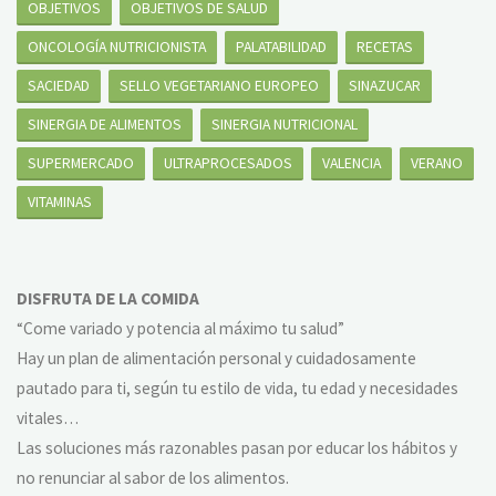
OBJETIVOS
OBJETIVOS DE SALUD
ONCOLOGÍA NUTRICIONISTA
PALATABILIDAD
RECETAS
SACIEDAD
SELLO VEGETARIANO EUROPEO
SINAZUCAR
SINERGIA DE ALIMENTOS
SINERGIA NUTRICIONAL
SUPERMERCADO
ULTRAPROCESADOS
VALENCIA
VERANO
VITAMINAS
DISFRUTA DE LA COMIDA
“Come variado y potencia al máximo tu salud”
Hay un plan de alimentación personal y cuidadosamente
pautado para ti, según tu estilo de vida, tu edad y necesidades
vitales…
Las soluciones más razonables pasan por educar los hábitos y
no renunciar al sabor de los alimentos.