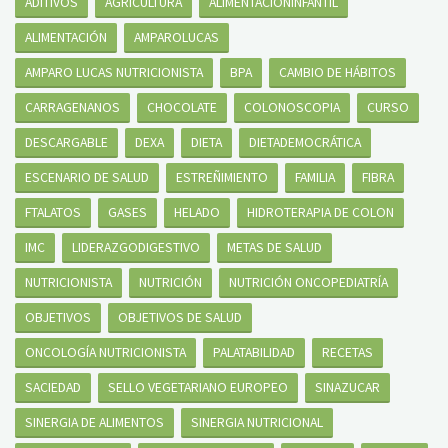
ADITIVOS
AGRICULTURA
ALIMENTACIONINFANTIL
ALIMENTACIÓN
AMPAROLUCAS
AMPARO LUCAS NUTRICIONISTA
BPA
CAMBIO DE HÁBITOS
CARRAGENANOS
CHOCOLATE
COLONOSCOPIA
CURSO
DESCARGABLE
DEXA
DIETA
DIETADEMOCRÁTICA
ESCENARIO DE SALUD
ESTREÑIMIENTO
FAMILIA
FIBRA
FTALATOS
GASES
HELADO
HIDROTERAPIA DE COLON
IMC
LIDERAZGODIGESTIVO
METAS DE SALUD
NUTRICIONISTA
NUTRICIÓN
NUTRICIÓN ONCOPEDIATRÍA
OBJETIVOS
OBJETIVOS DE SALUD
ONCOLOGÍA NUTRICIONISTA
PALATABILIDAD
RECETAS
SACIEDAD
SELLO VEGETARIANO EUROPEO
SINAZUCAR
SINERGIA DE ALIMENTOS
SINERGIA NUTRICIONAL