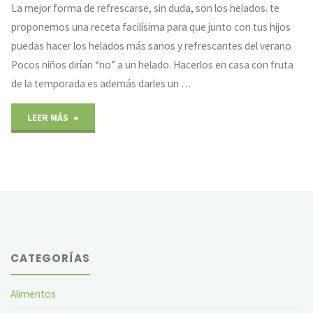
La mejor forma de refrescarse, sin duda, son los helados. te
proponemos una receta facilísima para que junto con tus hijos
puedas hacer los helados más sanos y refrescantes del verano
Pocos niños dirían “no” a un helado. Hacerlos en casa con fruta
de la temporada es además darles un …
"Helado
LEER MÁS
de
fruta
casero"
CATEGORÍAS
Alimentos