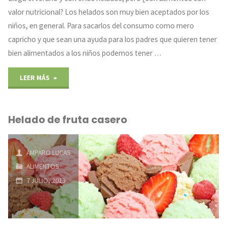
valor nutricional? Los helados son muy bien aceptados por los
niños, en general. Para sacarlos del consumo como mero
capricho y que sean una ayuda para los padres que quieren tener
bien alimentados a los niños podemos tener …
"Al
LEER MÁS
rico
Helado de fruta casero
helado"
AMPARO LUCAS
ALIMENTOS
7 JULIO, 2013