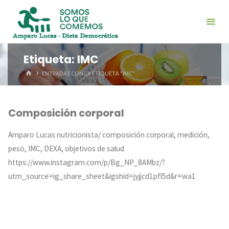
Saltar
al
contenido
Etiqueta:
IMC
INICIO
ENTRADAS CON LA ETIQUETA "IMC"
Composición corporal
Amparo Lucas nutricionista/ composición corporal, medición,
peso, IMC, DEXA, objetivos de salud
https://www.instagram.com/p/Bg_NP_8AMbz/?
utm_source=ig_share_sheet&igshid=jyjjcd1pfl5d&r=wa1