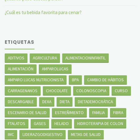
¿Cuál es tu bebida favorita para cenar?
ETIQUETAS
ADITIVOS
AGRICULTURA
ALIMENTACIONINFANTIL
ALIMENTACIÓN
AMPAROLUCAS
AMPARO LUCAS NUTRICIONISTA
BPA
CAMBIO DE HÁBITOS
CARRAGENANOS
CHOCOLATE
COLONOSCOPIA
CURSO
DESCARGABLE
DEXA
DIETA
DIETADEMOCRÁTICA
ESCENARIO DE SALUD
ESTREÑIMIENTO
FAMILIA
FIBRA
FTALATOS
GASES
HELADO
HIDROTERAPIA DE COLON
IMC
LIDERAZGODIGESTIVO
METAS DE SALUD