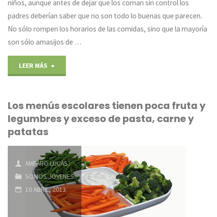
niños, aunque antes de dejar que los coman sin control los
padres deberían saber que no son todo lo buenas que parecen.
No sólo rompen los horarios de las comidas, sino que la mayoría
son sólo amasijos de …
"Cuidado
LEER MÁS
con
Los menús escolares tienen poca fruta y
las
legumbres y exceso de pasta, carne y
«chucherías»!"
patatas
AMPARO LUCAS
SOMOS JÓVENES
10 ABRIL, 2013