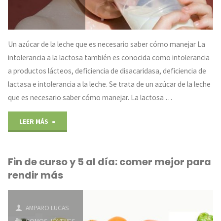
y
legumbres
Un azúcar de la leche que es necesario saber cómo manejar La
intolerancia a la lactosa también es conocida como intolerancia
y
a productos lácteos, deficiencia de disacaridasa, deficiencia de
exceso
lactasa e intolerancia a la leche. Se trata de un azúcar de la leche
que es necesario saber cómo manejar. La lactosa …
de
pasta,
"Intolerancia
LEER MÁS
carne
a
Fin de curso y 5 al día: comer mejor para
y
la
rendir más
patatas"
lactosa"
AMPARO LUCAS
SOMOS JÓVENES