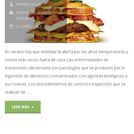
AMPARO LUCAS
5
ALIMENTOS
/
SOMOS
JÓVENES
al
12 JUNIO, 2011
día:
comer
En verano hay que redoblar la alerta por las altas temperaturas y
comer más veces fuera de casa Las enfermedades de
mejor
transmisión alimentaria son patologías que se producen por la
para
ingestión de alimentos contaminados con agentes biológicos o
sus toxinas. Los procedimientos de control e inspección que se
rendir
realizan de …
más"
"Intoxicaciones
LEER MÁS
en
verano"