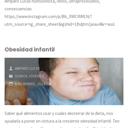
Amparo Lucas nutricionista, niños, ultraprocesados,
come
consecuencias
OCNIS?
https://www.instagram.com/p/Bb_0WC0lM1N/?
utm_source=ig_share_sheet&igshid=1lhdjtm1jeau4&r=wa1
(objetos
comestibles
Obesidad infantil
no
identificados)"
AMPARO LUCAS
SOMOS JÓVENES
6 DICIEMBRE, 2014
Saber qué alimentos usar y cuales desterrar de la dieta, nos
ayudaría a poner en cintura a la creciente obesidad infantil. Ten