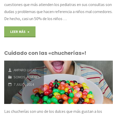
cuestiones que más atienden los pediatras en sus consultas son
dudas y problemas que hacen referencia a niños mal comedores.
De hecho, casi un 50% de los niños …
"Niños
LEER MÁS
mal
Cuidado con las «chucherías»!
comedores"
AMPARO LUCAS
SOMOS JÓVENES
7 JULIO, 2014
Las chucherías son uno de los dulces que más gustan a los