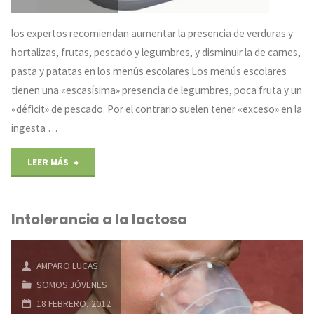
los expertos recomiendan aumentar la presencia de verduras y
hortalizas, frutas, pescado y legumbres, y disminuir la de carnes,
pasta y patatas en los menús escolares Los menús escolares
tienen una «escasísima» presencia de legumbres, poca fruta y un
«déficit» de pescado. Por el contrario suelen tener «exceso» en la
ingesta …
"Los
LEER MÁS
menús
Intolerancia a la lactosa
escolares
tienen
AMPARO LUCAS
poca
SOMOS JÓVENES
18 FEBRERO, 2012
fruta