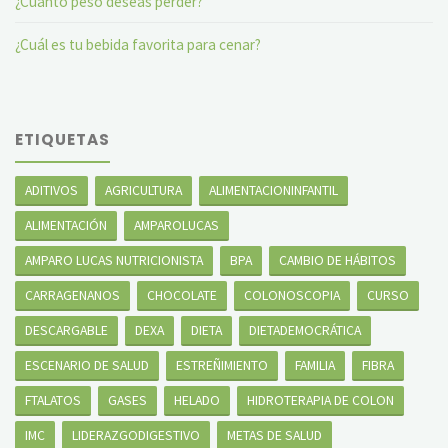
¿Cuánto peso deseas perder?
¿Cuál es tu bebida favorita para cenar?
ETIQUETAS
ADITIVOS
AGRICULTURA
ALIMENTACIONINFANTIL
ALIMENTACIÓN
AMPAROLUCAS
AMPARO LUCAS NUTRICIONISTA
BPA
CAMBIO DE HÁBITOS
CARRAGENANOS
CHOCOLATE
COLONOSCOPIA
CURSO
DESCARGABLE
DEXA
DIETA
DIETADEMOCRÁTICA
ESCENARIO DE SALUD
ESTREÑIMIENTO
FAMILIA
FIBRA
FTALATOS
GASES
HELADO
HIDROTERAPIA DE COLON
IMC
LIDERAZGODIGESTIVO
METAS DE SALUD