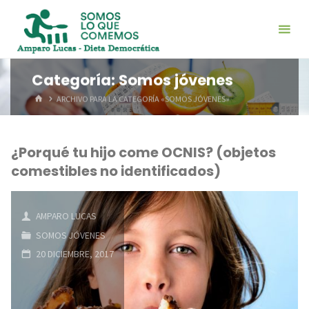
Saltar
al
contenido
Categoría:
Somos jóvenes
INICIO
ARCHIVO PARA LA CATEGORÍA «SOMOS JÓVENES»
¿Porqué tu hijo come OCNIS? (objetos
comestibles no identificados)
AMPARO LUCAS
SOMOS JÓVENES
20 DICIEMBRE, 2017