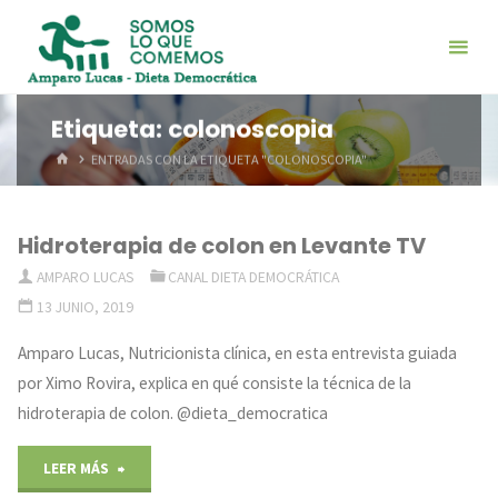
Saltar
al
contenido
Etiqueta:
colonoscopia
INICIO
ENTRADAS CON LA ETIQUETA "COLONOSCOPIA"
Hidroterapia de colon en Levante TV
AMPARO LUCAS
CANAL DIETA DEMOCRÁTICA
13 JUNIO, 2019
Amparo Lucas, Nutricionista clínica, en esta entrevista guiada
por Ximo Rovira, explica en qué consiste la técnica de la
hidroterapia de colon. @dieta_democratica
"Hidroterapia
LEER MÁS