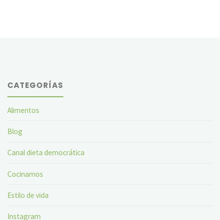
de
colon
en
Levante
CATEGORÍAS
TV"
Alimentos
Blog
Canal dieta democrática
Cocinamos
Estilo de vida
Instagram