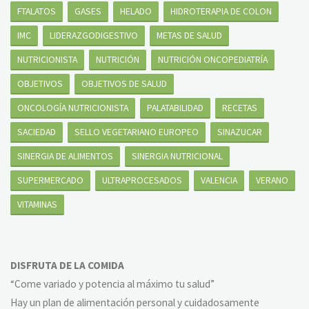
FTALATOS
GASES
HELADO
HIDROTERAPIA DE COLON
IMC
LIDERAZGODIGESTIVO
METAS DE SALUD
NUTRICIONISTA
NUTRICIÓN
NUTRICIÓN ONCOPEDIATRÍA
OBJETIVOS
OBJETIVOS DE SALUD
ONCOLOGÍA NUTRICIONISTA
PALATABILIDAD
RECETAS
SACIEDAD
SELLO VEGETARIANO EUROPEO
SINAZUCAR
SINERGIA DE ALIMENTOS
SINERGIA NUTRICIONAL
SUPERMERCADO
ULTRAPROCESADOS
VALENCIA
VERANO
VITAMINAS
DISFRUTA DE LA COMIDA
“Come variado y potencia al máximo tu salud”
Hay un plan de alimentación personal y cuidadosamente