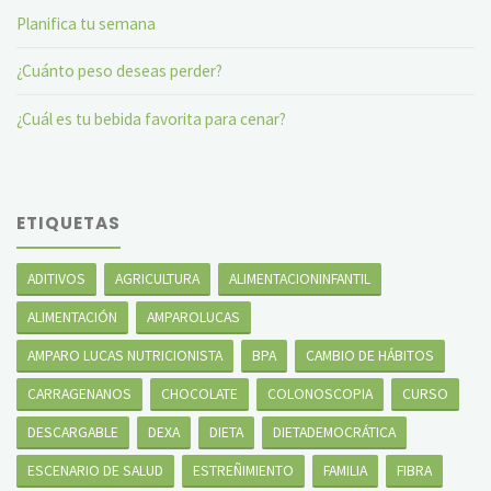
Planifica tu semana
¿Cuánto peso deseas perder?
¿Cuál es tu bebida favorita para cenar?
ETIQUETAS
ADITIVOS
AGRICULTURA
ALIMENTACIONINFANTIL
ALIMENTACIÓN
AMPAROLUCAS
AMPARO LUCAS NUTRICIONISTA
BPA
CAMBIO DE HÁBITOS
CARRAGENANOS
CHOCOLATE
COLONOSCOPIA
CURSO
DESCARGABLE
DEXA
DIETA
DIETADEMOCRÁTICA
ESCENARIO DE SALUD
ESTREÑIMIENTO
FAMILIA
FIBRA