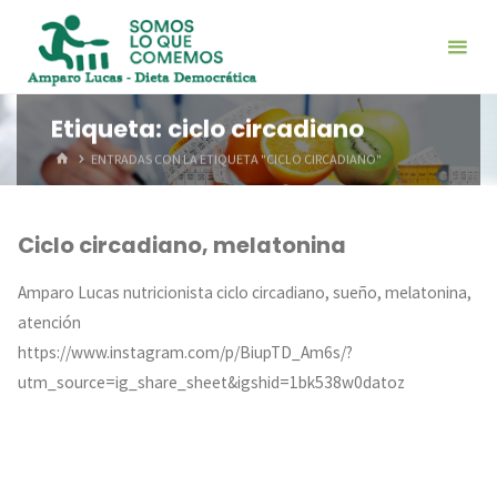
Saltar
al
contenido
Etiqueta:
ciclo circadiano
INICIO
ENTRADAS CON LA ETIQUETA "CICLO CIRCADIANO"
Ciclo circadiano, melatonina
Amparo Lucas nutricionista ciclo circadiano, sueño, melatonina,
atención
https://www.instagram.com/p/BiupTD_Am6s/?
utm_source=ig_share_sheet&igshid=1bk538w0datoz