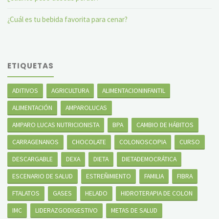
¿Cuál es tu bebida favorita para cenar?
ETIQUETAS
ADITIVOS
AGRICULTURA
ALIMENTACIONINFANTIL
ALIMENTACIÓN
AMPAROLUCAS
AMPARO LUCAS NUTRICIONISTA
BPA
CAMBIO DE HÁBITOS
CARRAGENANOS
CHOCOLATE
COLONOSCOPIA
CURSO
DESCARGABLE
DEXA
DIETA
DIETADEMOCRÁTICA
ESCENARIO DE SALUD
ESTREÑIMIENTO
FAMILIA
FIBRA
FTALATOS
GASES
HELADO
HIDROTERAPIA DE COLON
IMC
LIDERAZGODIGESTIVO
METAS DE SALUD