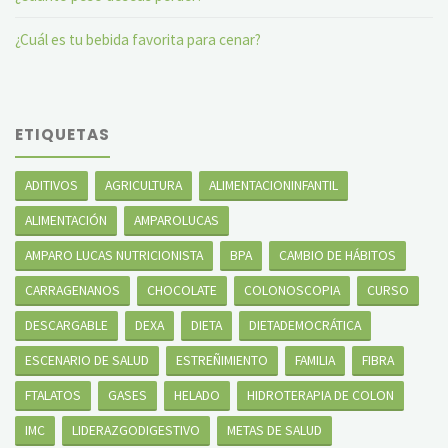
¿Cuál es tu bebida favorita para cenar?
ETIQUETAS
ADITIVOS
AGRICULTURA
ALIMENTACIONINFANTIL
ALIMENTACIÓN
AMPAROLUCAS
AMPARO LUCAS NUTRICIONISTA
BPA
CAMBIO DE HÁBITOS
CARRAGENANOS
CHOCOLATE
COLONOSCOPIA
CURSO
DESCARGABLE
DEXA
DIETA
DIETADEMOCRÁTICA
ESCENARIO DE SALUD
ESTREÑIMIENTO
FAMILIA
FIBRA
FTALATOS
GASES
HELADO
HIDROTERAPIA DE COLON
IMC
LIDERAZGODIGESTIVO
METAS DE SALUD