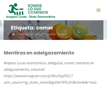
Saltar
al
contenido
Etiqueta:
comer
INICIO
ENTRADAS CON LA ETIQUETA "COMER"
Mentiras en adelgazamiento
Amparo Lucas nutricionista, adelgazar, comer, mentiras en
adelgazamiento, voluntad
https://www.instagram.com/p/BhcOxjyFl21/?
utm_source=ig_share_sheet&igshid=lf9c2m8x2w4e&r=wa1