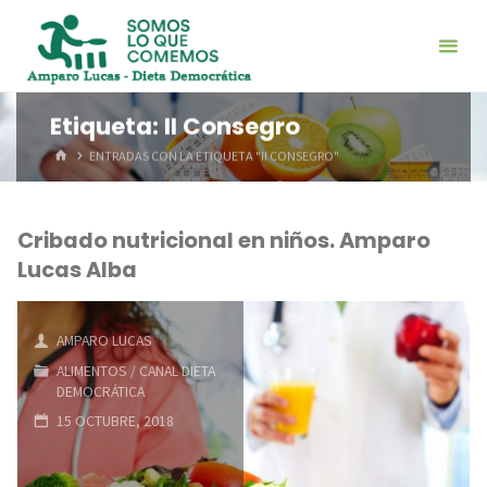
Saltar
al
contenido
Etiqueta:
II Consegro
INICIO
ENTRADAS CON LA ETIQUETA "II CONSEGRO"
Cribado nutricional en niños. Amparo
Lucas Alba
AMPARO LUCAS
ALIMENTOS
/
CANAL DIETA
DEMOCRÁTICA
15 OCTUBRE, 2018