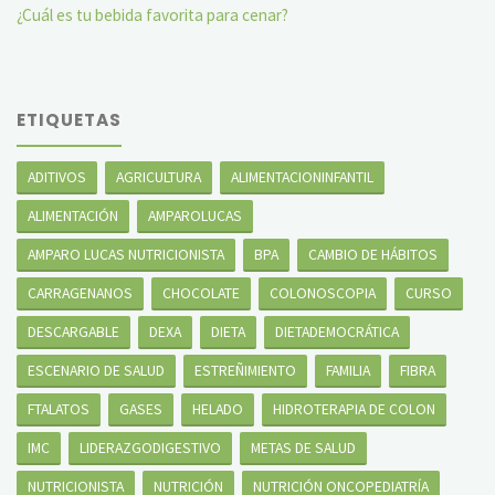
¿Cuál es tu bebida favorita para cenar?
ETIQUETAS
ADITIVOS
AGRICULTURA
ALIMENTACIONINFANTIL
ALIMENTACIÓN
AMPAROLUCAS
AMPARO LUCAS NUTRICIONISTA
BPA
CAMBIO DE HÁBITOS
CARRAGENANOS
CHOCOLATE
COLONOSCOPIA
CURSO
DESCARGABLE
DEXA
DIETA
DIETADEMOCRÁTICA
ESCENARIO DE SALUD
ESTREÑIMIENTO
FAMILIA
FIBRA
FTALATOS
GASES
HELADO
HIDROTERAPIA DE COLON
IMC
LIDERAZGODIGESTIVO
METAS DE SALUD
NUTRICIONISTA
NUTRICIÓN
NUTRICIÓN ONCOPEDIATRÍA