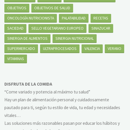
OBJETIVOS
OBJETIVOS DE SALUD
ONCOLOGÍA NUTRICIONISTA
PALATABILIDAD
RECETAS
SACIEDAD
SELLO VEGETARIANO EUROPEO
SINAZUCAR
SINERGIA DE ALIMENTOS
SINERGIA NUTRICIONAL
SUPERMERCADO
ULTRAPROCESADOS
VALENCIA
VERANO
VITAMINAS
DISFRUTA DE LA COMIDA
“Come variado y potencia al máximo tu salud”
Hay un plan de alimentación personal y cuidadosamente
pautado para ti, según tu estilo de vida, tu edad y necesidades
vitales…
Las soluciones más razonables pasan por educar los hábitos y