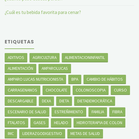
¿Cuál es tu bebida favorita para cenar?
ETIQUETAS
ADITIVOS
AGRICULTURA
ALIMENTACIONINFANTIL
ALIMENTACIÓN
AMPAROLUCAS
AMPARO LUCAS NUTRICIONISTA
BPA
CAMBIO DE HÁBITOS
CARRAGENANOS
CHOCOLATE
COLONOSCOPIA
CURSO
DESCARGABLE
DEXA
DIETA
DIETADEMOCRÁTICA
ESCENARIO DE SALUD
ESTREÑIMIENTO
FAMILIA
FIBRA
FTALATOS
GASES
HELADO
HIDROTERAPIA DE COLON
IMC
LIDERAZGODIGESTIVO
METAS DE SALUD