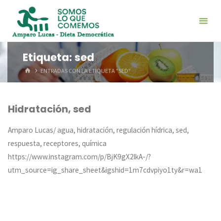
Saltar
al
contenido
Etiqueta:
sed
INICIO
ENTRADAS CON LA ETIQUETA "SED"
Hidratación, sed
Amparo Lucas/ agua, hidratación, regulación hídrica, sed,
respuesta, receptores, química
https://www.instagram.com/p/BjK9gX2lkA-/?
utm_source=ig_share_sheet&igshid=1m7cdvpiyo1ty&r=wa1