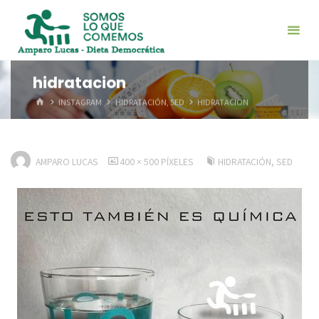
Saltar
al
contenido
hidratacion
INICIO
INSTAGRAM
HIDRATACIÓN, SED
HIDRATACION
TAMAÑO
AMPARO LUCAS
400 × 500
PÍXELES
HIDRATACIÓN, SED
COMPLETO