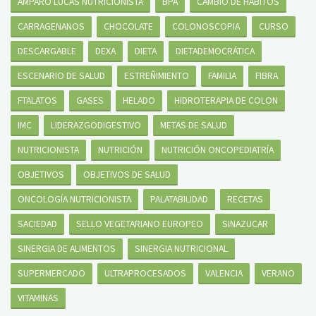
AMPARO LUCAS NUTRICIONISTA
BPA
CAMBIO DE HÁBITOS
CARRAGENANOS
CHOCOLATE
COLONOSCOPIA
CURSO
DESCARGABLE
DEXA
DIETA
DIETADEMOCRÁTICA
ESCENARIO DE SALUD
ESTREÑIMIENTO
FAMILIA
FIBRA
FTALATOS
GASES
HELADO
HIDROTERAPIA DE COLON
IMC
LIDERAZGODIGESTIVO
METAS DE SALUD
NUTRICIONISTA
NUTRICIÓN
NUTRICIÓN ONCOPEDIATRÍA
OBJETIVOS
OBJETIVOS DE SALUD
ONCOLOGÍA NUTRICIONISTA
PALATABILIDAD
RECETAS
SACIEDAD
SELLO VEGETARIANO EUROPEO
SINAZUCAR
SINERGIA DE ALIMENTOS
SINERGIA NUTRICIONAL
SUPERMERCADO
ULTRAPROCESADOS
VALENCIA
VERANO
VITAMINAS