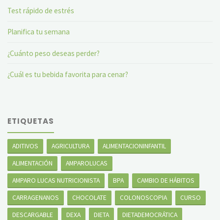
Test rápido de estrés
Planifica tu semana
¿Cuánto peso deseas perder?
¿Cuál es tu bebida favorita para cenar?
ETIQUETAS
ADITIVOS
AGRICULTURA
ALIMENTACIONINFANTIL
ALIMENTACIÓN
AMPAROLUCAS
AMPARO LUCAS NUTRICIONISTA
BPA
CAMBIO DE HÁBITOS
CARRAGENANOS
CHOCOLATE
COLONOSCOPIA
CURSO
DESCARGABLE
DEXA
DIETA
DIETADEMOCRÁTICA