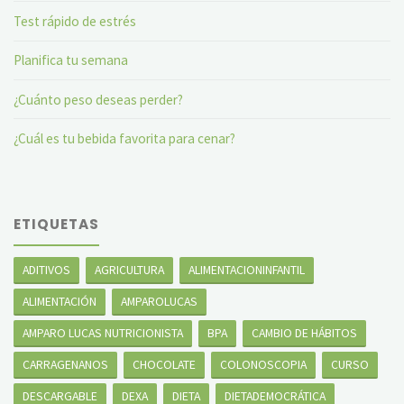
Test rápido de estrés
Planifica tu semana
¿Cuánto peso deseas perder?
¿Cuál es tu bebida favorita para cenar?
ETIQUETAS
ADITIVOS
AGRICULTURA
ALIMENTACIONINFANTIL
ALIMENTACIÓN
AMPAROLUCAS
AMPARO LUCAS NUTRICIONISTA
BPA
CAMBIO DE HÁBITOS
CARRAGENANOS
CHOCOLATE
COLONOSCOPIA
CURSO
DESCARGABLE
DEXA
DIETA
DIETADEMOCRÁTICA