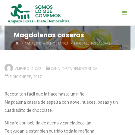
Saltar
al
contenido
Magdalenas caseras
INICIO
CANAL DIETA DEMOCRÁTICA
MAGDALENAS CASERAS
AMPARO LUCAS
CANAL DIETA DEMOCRÁTICA
5 DICIEMBRE, 2017
Receta tan fácil que la hace hasta un niño.
Magdalena casera de espelta con aove, nueces, pasas y un
cuadradito de chocolate.
Mi café con bebida de avena y caneladeceilán.
Te ayudan a estar bien nutrido toda la mañana.