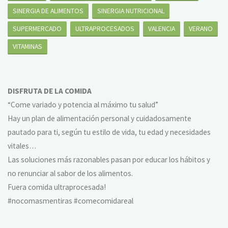
SINERGIA DE ALIMENTOS
SINERGIA NUTRICIONAL
SUPERMERCADO
ULTRAPROCESADOS
VALENCIA
VERANO
VITAMINAS
DISFRUTA DE LA COMIDA
“Come variado y potencia al máximo tu salud”
Hay un plan de alimentación personal y cuidadosamente
pautado para ti, según tu estilo de vida, tu edad y necesidades
vitales…
Las soluciones más razonables pasan por educar los hábitos y
no renunciar al sabor de los alimentos.
Fuera comida ultraprocesada!
#nocomasmentiras #comecomidareal