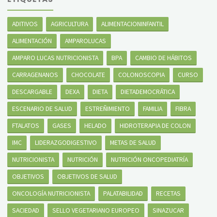
ADITIVOS
AGRICULTURA
ALIMENTACIONINFANTIL
ALIMENTACIÓN
AMPAROLUCAS
AMPARO LUCAS NUTRICIONISTA
BPA
CAMBIO DE HÁBITOS
CARRAGENANOS
CHOCOLATE
COLONOSCOPIA
CURSO
DESCARGABLE
DEXA
DIETA
DIETADEMOCRÁTICA
ESCENARIO DE SALUD
ESTREÑIMIENTO
FAMILIA
FIBRA
FTALATOS
GASES
HELADO
HIDROTERAPIA DE COLON
IMC
LIDERAZGODIGESTIVO
METAS DE SALUD
NUTRICIONISTA
NUTRICIÓN
NUTRICIÓN ONCOPEDIATRÍA
OBJETIVOS
OBJETIVOS DE SALUD
ONCOLOGÍA NUTRICIONISTA
PALATABILIDAD
RECETAS
SACIEDAD
SELLO VEGETARIANO EUROPEO
SINAZUCAR