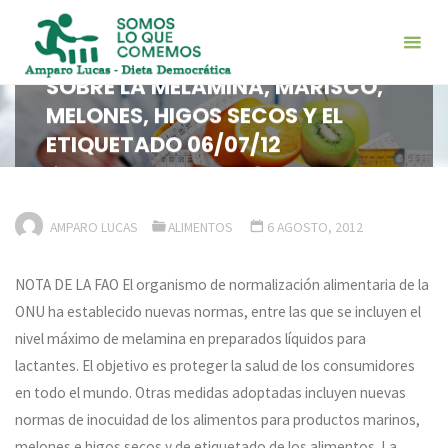
Saltar
al
LA ONU ENDURECE LAS NORMAS
contenido
SOBRE LA MELAMINA, MARISCO,
MELONES, HIGOS SECOS Y EL
ETIQUETADO 06/07/12
INICIO
ALIMENTOS
LA ONU ENDURECE LAS NORMAS SOBRE LA
MELAMINA, MARISCO, MELONES, HIGOS SECOS Y EL ETIQUETADO
06/07/12
AMPARO LUCAS
ALIMENTOS
6 AGOSTO, 2012
NOTA DE LA FAO El organismo de normalización alimentaria de la
ONU ha establecido nuevas normas, entre las que se incluyen el
nivel máximo de melamina en preparados líquidos para
lactantes. El objetivo es proteger la salud de los consumidores
en todo el mundo. Otras medidas adoptadas incluyen nuevas
normas de inocuidad de los alimentos para productos marinos,
melones e higos secos y de etiquetado de los alimentos. La