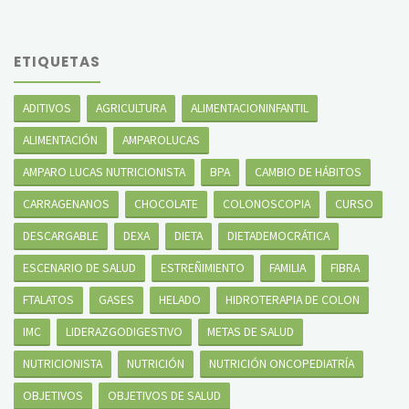
ETIQUETAS
ADITIVOS
AGRICULTURA
ALIMENTACIONINFANTIL
ALIMENTACIÓN
AMPAROLUCAS
AMPARO LUCAS NUTRICIONISTA
BPA
CAMBIO DE HÁBITOS
CARRAGENANOS
CHOCOLATE
COLONOSCOPIA
CURSO
DESCARGABLE
DEXA
DIETA
DIETADEMOCRÁTICA
ESCENARIO DE SALUD
ESTREÑIMIENTO
FAMILIA
FIBRA
FTALATOS
GASES
HELADO
HIDROTERAPIA DE COLON
IMC
LIDERAZGODIGESTIVO
METAS DE SALUD
NUTRICIONISTA
NUTRICIÓN
NUTRICIÓN ONCOPEDIATRÍA
OBJETIVOS
OBJETIVOS DE SALUD